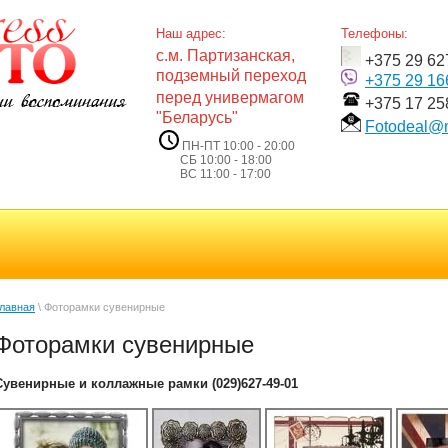
Наш адрес:
Телефоны:
с.м. Партизанская,
+375 29 62
подземный переход
+375 29 1
перед универмагом
+375 17 25
"Беларусь"
Fotodeal@m
ПН-ПТ 10:00 - 20:00
СБ 10:00 - 18:00
ВС 11:00 - 17:00
лавная
 \ Фоторамки сувенирные
Фоторамки сувенирные
Сувенирные и коллажные рамки (029)627-49-01