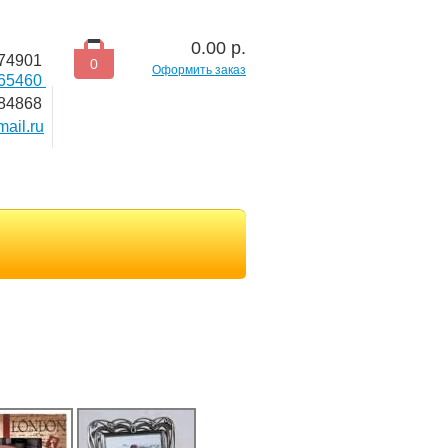
0.00
р.
74901
0
Оформить заказ
665460
84868
ail.ru