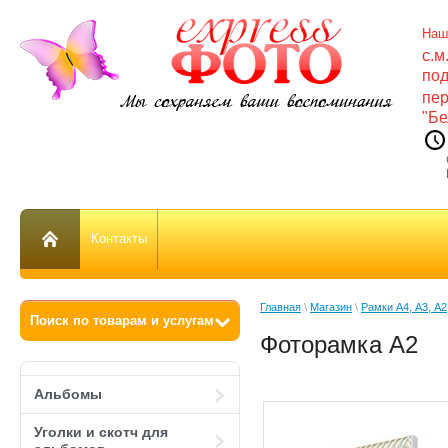
Наш
с.м
по
пе
"Бе
СБ 
ВС 
Контакты
Главная
 \ 
Магазин
 \ 
Рамки А4, А3, А2
Фоторамка А2
Альбомы
Уголки и скотч для