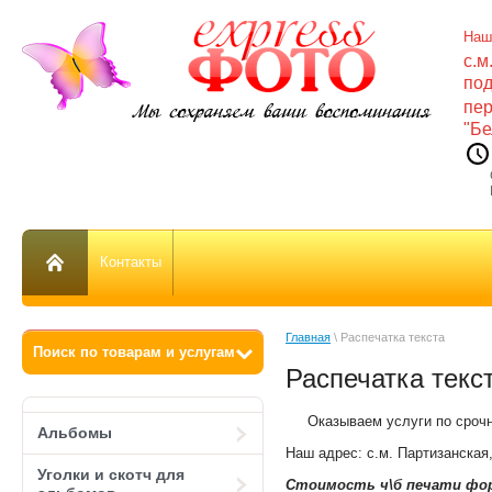
Наш
с.м
по
пе
"Бе
СБ 
ВС 
Контакты
Главная
 \ Распечатка текста
Распечатка текс
Оказываем услуги по срочной
Альбомы
Наш адрес: с.м. Партизанска
Уголки и скотч для
Стоимость ч\б печати фор